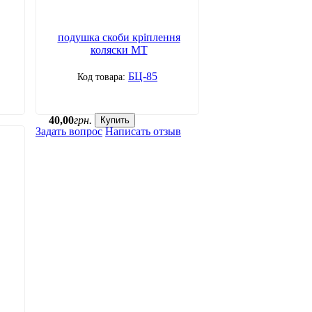
подушка скоби кріплення
коляски МТ
БЦ-85
40
,
00
грн.
Купить
Задать вопрос
Написать отзыв