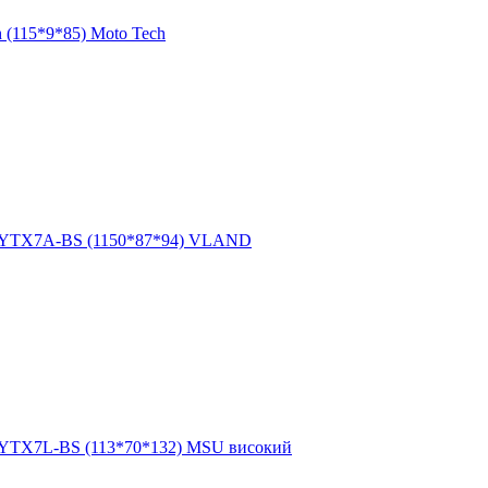
 (115*9*85) Moto Tech
h YTX7A-BS (1150*87*94) VLAND
 YTX7L-BS (113*70*132) MSU високий