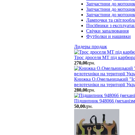
Запчастини до мотоци
Запчастини до мотоцик
Запчастини до мотоци
Лампочки та світлообл
Посібники з експлуатац
Свічки запалювання
Футболки и нашивки
Лидеры продаж
Трос дроселя МТ під карбюр
270
,
00
грн.
Книжка О.Омельницький "Іст
велотехніки на території Укр
280
,
00
грн.
Підшипник 948066 (механізм
50
,
00
грн.