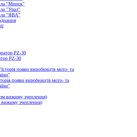
кла "Минск"
ла "Урал"
кла "ЯВА"
аднання
ії
атор PZ-30
орія появи виробництв мото- та
аїни"
 вижиму зчеплення)