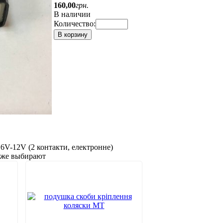
160
,
00
грн.
В наличии
Количество:
В корзину
 6V-12V (2 контакти, електронне)
акже выбирают