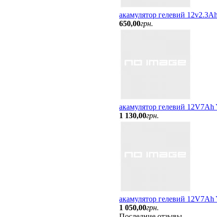
акамулятор гелевий 12v2.3Ah
650
,
00
грн.
акамулятор гелевий 12V7A
1 130
,
00
грн.
акамулятор гелевий 12V7Ah
1 050
,
00
грн.
Последние отзывы