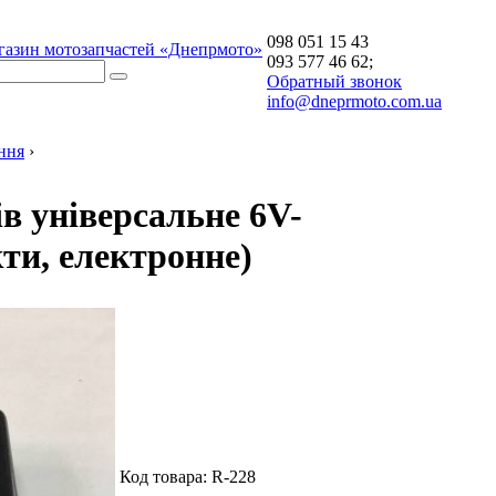
098 051 15 43
газин мотозапчастей «Днепрмото»
093 577 46 62;
Обратный звонок
info@dneprmoto.com.ua
ння
›
ів універсальне 6V-
кти, електронне)
Код товара:
R-228