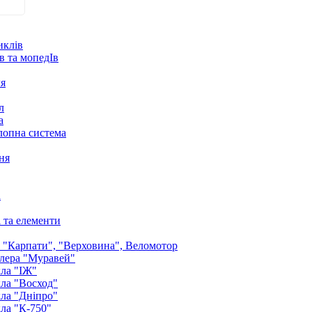
иклів
в та мопедІв
ля
л
а
лопна система
ня
а
і та елементи
: "Карпати", "Верховина", Веломотор
лера "Муравей"
ла "ІЖ"
ла "Восход"
ла "Дніпро"
ла "К-750"