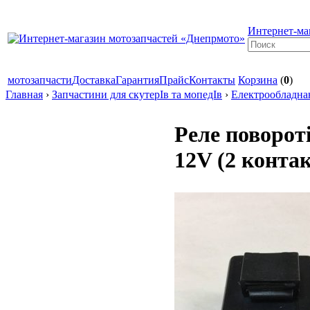
Интернет-ма
мотозапчасти
Доставка
Гарантия
Прайс
Контакты
Корзина
(
0
)
Главная
›
Запчастини для скутерІв та мопедІв
›
Електрообладна
Реле поворот
12V (2 конта