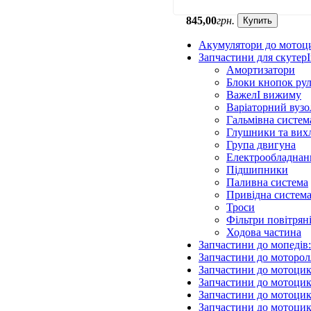
845
,
00
грн.
Купить
Акумулятори до мотоц
Запчастини для скутерІ
Амортизатори
Блоки кнопок ру
ВажелІ вижиму
Варіаторний вузо
Гальмівна систем
Глушники та вих
Група двигуна
Електрообладнан
Підшипники
Паливна система
Привідна систем
Троси
Фільтри повітрян
Ходова частина
Запчастини до мопедів
Запчастини до моторол
Запчастини до мотоцик
Запчастини до мотоцик
Запчастини до мотоцик
Запчастини до мотоцик