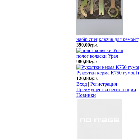
набір спецключів для ремон
390
,
00
грн.
полог коляски Урал
980
,
00
грн.
Рукоятки керма К750 гумові (2
120
,
00
грн.
Вход
|
Регистрация
Преимущества регистрации
Новинки