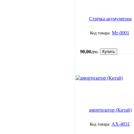
Стрічка акумулятора
Мт-0001
90
,
00
грн.
Купить
амортизатор (Китай)
AХ-4031