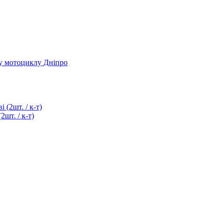
ту мотоциклу Дніпро
шт. / к-т)