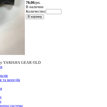
70
,
00
грн.
В наличии
Количество:
В корзину
льтру YAMAHA GEAR OLD
ыв
иклів
в та мопедІв
ля
л
а
лопна система