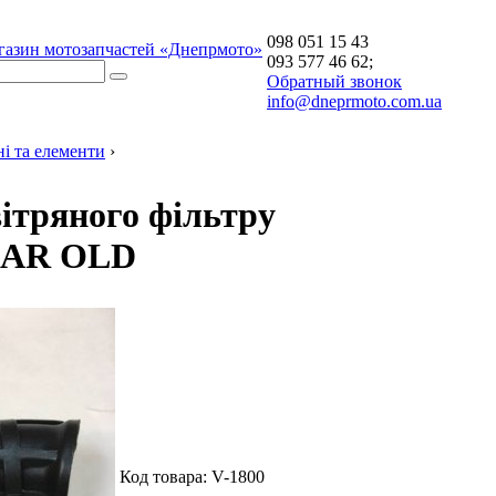
098 051 15 43
газин мотозапчастей «Днепрмото»
093 577 46 62;
Обратный звонок
info@dneprmoto.com.ua
ні та елементи
›
ітряного фільтру
AR OLD
Код товара:
V-1800