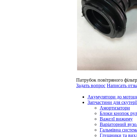
Патрубок повітряного фі
Задать вопрос
Написать отз
Акумулятори до мотоц
Запчастини для скутерІ
Амортизатори
Блоки кнопок ру
ВажелІ вижиму
Варіаторний вузо
Гальмівна систем
Глушники та вих