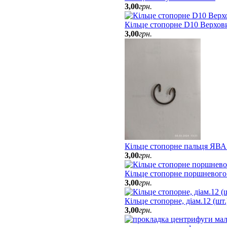
3
,
00
грн.
Кільце стопорне D10 Верхов
3
,
00
грн.
Кільце стопорне пальця ЯВА
3
,
00
грн.
Кільце стопорне поршневого
3
,
00
грн.
Кільце стопорне, діам.12 (шт
3
,
00
грн.