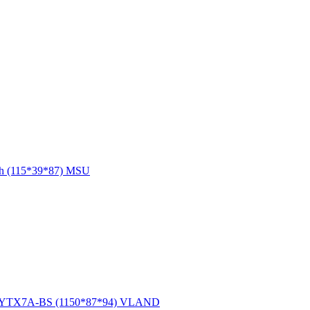
h (115*39*87) MSU
h YTX7A-BS (1150*87*94) VLAND