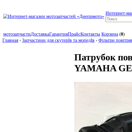
Интернет-ма
мотозапчасти
Доставка
Гарантия
Прайс
Контакты
Корзина
(
0
)
Главная
›
Запчастини для скутерІв та мопедІв
›
Фільтри повітря
Патрубок пов
YAMAHA GE