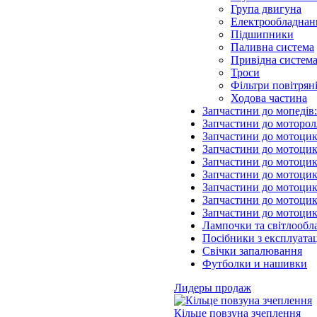
Група двигуна
Електрообладнан
Підшипники
Паливна система
Привідна систем
Троси
Фільтри повітрян
Ходова частина
Запчастини до мопедів
Запчастини до моторол
Запчастини до мотоцик
Запчастини до мотоцик
Запчастини до мотоцик
Запчастини до мотоцик
Запчастини до мотоци
Запчастини до мотоцик
Запчастини до мотоци
Лампочки та світлообл
Посібники з експлуатац
Свічки запалювання
Футболки и нашивки
Лидеры продаж
Кільце повзуна зчеплення