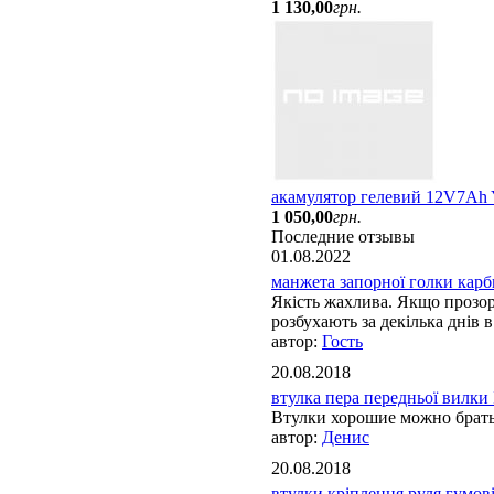
1 130
,
00
грн.
акамулятор гелевий 12V7Ah
1 050
,
00
грн.
Последние отзывы
01.08.2022
манжета запорної голки карбю
Якість жахлива. Якщо прозорі
розбухають за декілька днів в 
Гость
20.08.2018
втулка пера передньої вилки 
Втулки хорошие можно брат
Денис
20.08.2018
втулки кріплення руля гумові 