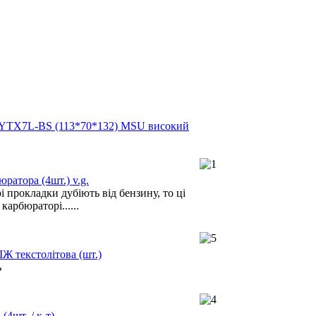
 YTX7L-BS (113*70*132) MSU високий
ратора (4шт.) v.g.
 прокладки дубіють від бензину, то ці
карбюраторі......
ІЖ текстолітова (шт.)
ь
(4шт. / к-т)