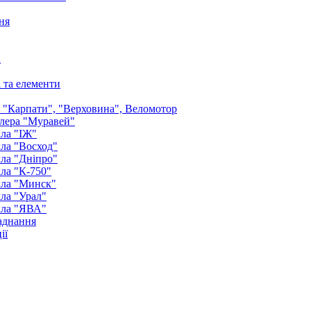
ня
а
і та елементи
: "Карпати", "Верховина", Веломотор
лера "Муравей"
ла "ІЖ"
ла "Восход"
ла "Дніпро"
ла "К-750"
кла "Минск"
ла "Урал"
кла "ЯВА"
аднання
ії