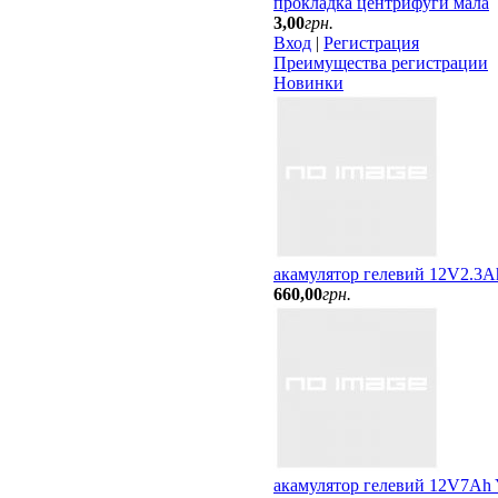
прокладка центрифуги мала
3
,
00
грн.
Вход
|
Регистрация
Преимущества регистрации
Новинки
акамулятор гелевий 12V2.3A
660
,
00
грн.
акамулятор гелевий 12V7A