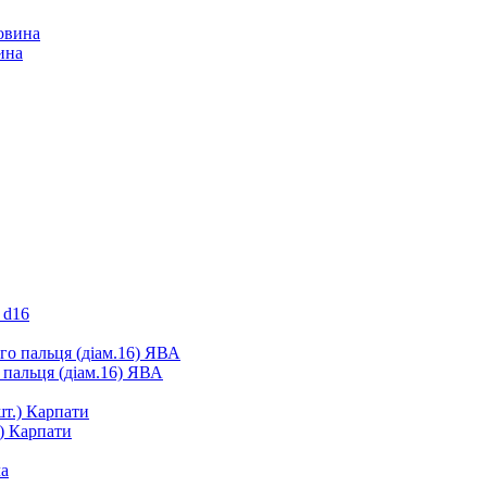
ина
 d16
 пальця (діам.16) ЯВА
.) Карпати