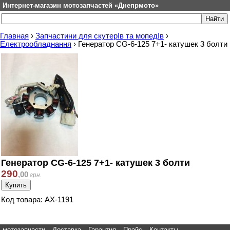
Интернет-магазин мотозапчастей «Днепрмото»
Главная
›
Запчастини для скутерІв та мопедІв
›
Електрообладнання
›
Генератор CG-6-125 7+1- катушек 3 болти
Генератор CG-6-125 7+1- катушек 3 болти
290
,
00
грн.
Код товара: AX-1191
мотозапчасти
Доставка
Гарантия
Прайс
Контакты