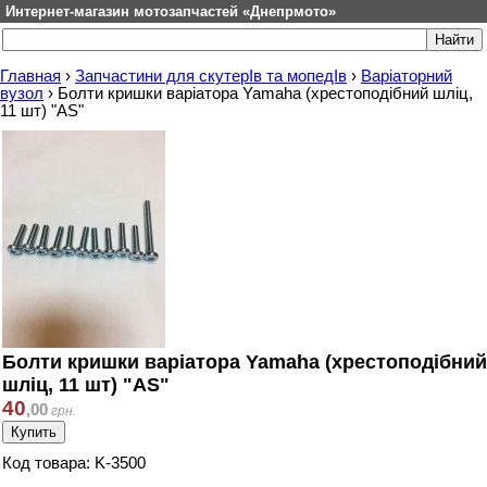
Интернет-магазин мотозапчастей «Днепрмото»
Главная
›
Запчастини для скутерІв та мопедІв
›
Варіаторний
вузол
›
Болти кришки варіатора Yamaha (хрестоподібний шліц,
11 шт) "AS"
Болти кришки варіатора Yamaha (хрестоподібний
шліц, 11 шт) "AS"
40
,
00
грн.
Код товара: K-3500