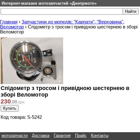
Интернет-магазин мотозапчастей «Днепрмото»
Главная
›
Запчастини до мопедів: "Карпати", "Верховина",
Веломотор
›
Спідометр з тросом і привідною шестернею в зборі
Веломотор
Спідометр з тросом і привідною шестернею в
зборі Веломотор
230
,
00
грн.
Код товара: S-5242
мотозапчасти
Доставка
Гарантия
Прайс
Контакты