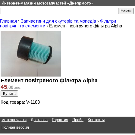
Интернет-магазин мотозапчастей «Днепрмото»
Главная
›
Запчастини для скутерІв та мопедІв
›
Фільтри
повітряні та елементи
›
Елемент повітряного фільтра Alpha
Елемент повітряного фільтра Alpha
45
,
00
грн.
Код товара: V-1183
мотозапчасти
Доставка
Гарантия
Прайс
Контакты
Полная версия