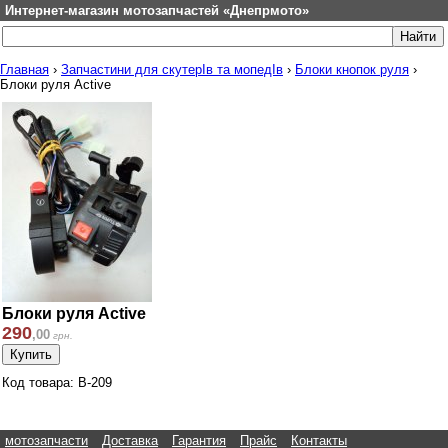
Интернет-магазин мотозапчастей «Днепрмото»
Главная
›
Запчастини для скутерІв та мопедІв
›
Блоки кнопок руля
›
Блоки руля Active
Блоки руля Active
290
,
00
грн.
Код товара: B-209
мотозапчасти
Доставка
Гарантия
Прайс
Контакты