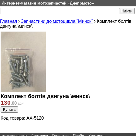
Интернет-магазин мотозапчастей «Днепрмото»
Главная
›
Запчастини до мотоцикла "Минск"
›
Комплект болтів
двигуна \минск\
Комплект болтів двигуна \минск\
130
,
00
грн.
Код товара: АХ-5120
мотозапчасти
Доставка
Гарантия
Прайс
Контакты