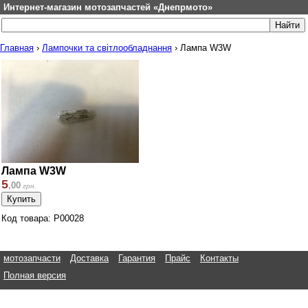
Интернет-магазин мотозапчастей «Днепрмото»
Главная
›
Лампочки та світлообладнання
›
Лампа W3W
Лампа W3W
5
,
00
грн.
Код товара: P00028
мотозапчасти
Доставка
Гарантия
Прайс
Контакты
Полная версия