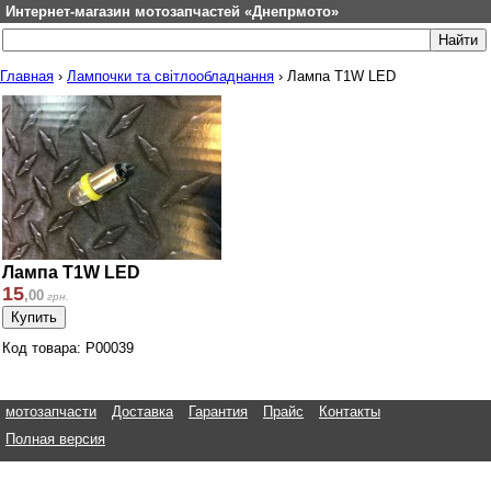
Интернет-магазин мотозапчастей «Днепрмото»
Главная
›
Лампочки та світлообладнання
›
Лампа T1W LED
Лампа T1W LED
15
,
00
грн.
Код товара: P00039
мотозапчасти
Доставка
Гарантия
Прайс
Контакты
Полная версия