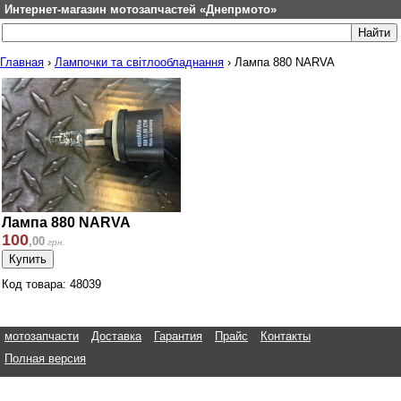
Интернет-магазин мотозапчастей «Днепрмото»
Главная
›
Лампочки та світлообладнання
›
Лампа 880 NARVA
Лампа 880 NARVA
100
,
00
грн.
Код товара: 48039
мотозапчасти
Доставка
Гарантия
Прайс
Контакты
Полная версия