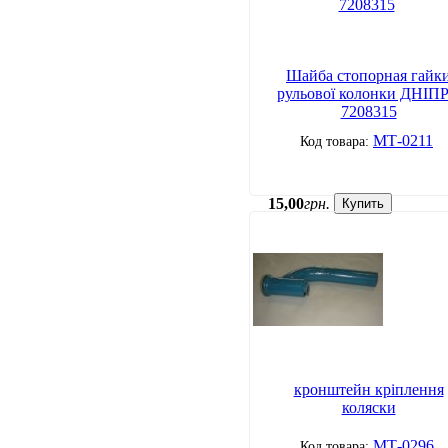
Шайба стопорная гайк
рульової колонки ДНІП
7208315
МТ-0211
15
,
00
грн.
Купить
кронштейн кріплення
коляски
МТ-0296