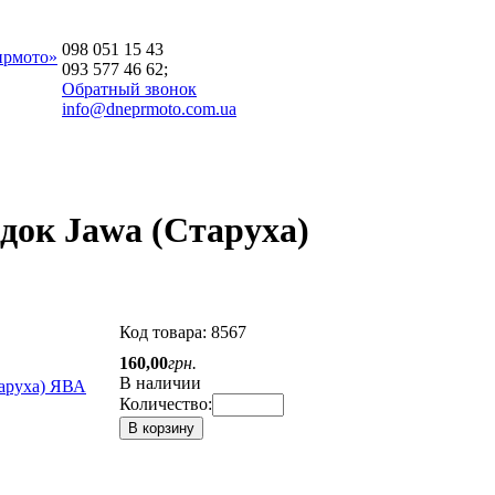
098 051 15 43
прмото»
093 577 46 62;
Обратный звонок
info@dneprmoto.com.ua
док Jawa (Старуха)
Код товара:
8567
160
,
00
грн.
В наличии
Количество:
В корзину