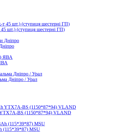
т 45 шт.) (ступиця шестерні ГП)
 Дніпро
 ЯВА
ьма Дніпро / Урал
h YTX7A-BS (1150*87*94) VLAND
h (115*39*87) MSU