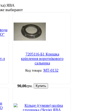
уха) ЯВА
акже выбирают
7205116-Б1 Кришка
т-л
кріплення воротнікового
сальника
МТ-0132
90
,
00
грн.
Купить