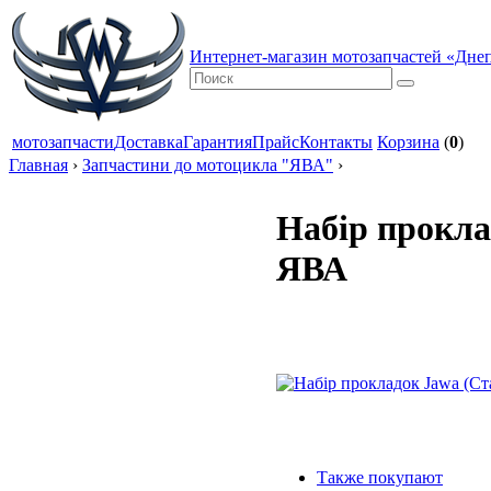
Интернет-магазин мотозапчастей «Дне
мотозапчасти
Доставка
Гарантия
Прайс
Контакты
Корзина
(
0
)
Главная
›
Запчастини до мотоцикла "ЯВА"
›
Набір прокла
ЯВА
Также покупают