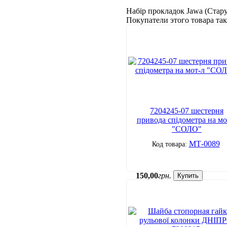
Набір прокладок Jawa (Стар
Покупатели этого товара т
7204245-07 шестерня
привода спідометра на мо
"СОЛО"
МТ-0089
150
,
00
грн.
Купить