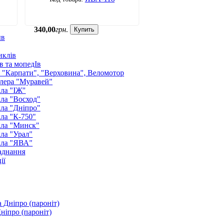
340
,
00
грн.
Купить
ыв
иклів
в та мопедІв
: "Карпати", "Верховина", Веломотор
лера "Муравей"
ла "ІЖ"
ла "Восход"
ла "Дніпро"
ла "К-750"
кла "Минск"
ла "Урал"
кла "ЯВА"
аднання
ії
ніпро (пароніт)