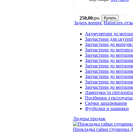
250
,
00
грн.
Купить
Задать вопрос
Написать отз
Акумулятори до мотоц
Запчастини для скутерІ
Запчастини до мопедів
Запчастини до моторол
Запчастини до мотоцик
Запчастини до мотоцик
Запчастини до мотоцик
Запчастини до мотоцик
Запчастини до мотоци
Запчастини до мотоцик
Запчастини до мотоци
Лампочки та світлообл
Посібники з експлуатац
Свічки запалювання
Футболки и нашивки
Лидеры продаж
Прокладка гайки глушника Д