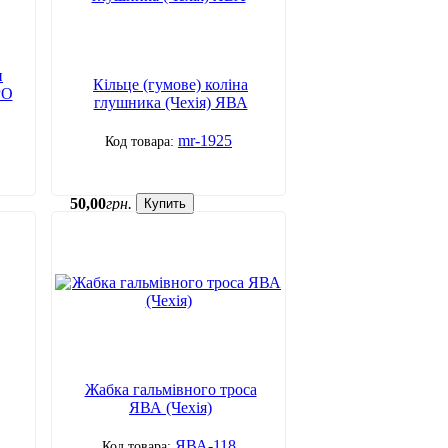
и
Кільце (гумове) коліна
РО
глушника (Чехія) ЯВА
mr-1925
50
,
00
грн.
Купить
Жабка гальмівного троса
ЯВА (Чехія)
ЯВА-118