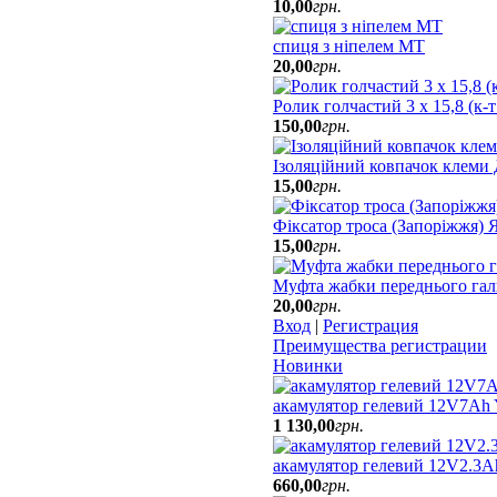
10
,
00
грн.
спиця з ніпелем МТ
20
,
00
грн.
Ролик голчастий 3 х 15,8 (к-
150
,
00
грн.
Ізоляційний ковпачок клеми
15
,
00
грн.
Фіксатор троса (Запоріжжя)
15
,
00
грн.
Муфта жабки переднього гал
20
,
00
грн.
Вход
|
Регистрация
Преимущества регистрации
Новинки
акамулятор гелевий 12V7A
1 130
,
00
грн.
акамулятор гелевий 12V2.3A
660
,
00
грн.