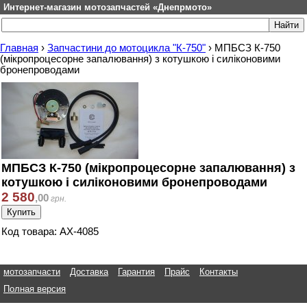
Интернет-магазин мотозапчастей «Днепрмото»
Главная
›
Запчастини до мотоцикла "К-750"
›
МПБСЗ К-750
(мікропроцесорне запалювання) з котушкою і силіконовими
бронепроводами
МПБСЗ К-750 (мікропроцесорне запалювання) з
котушкою і силіконовими бронепроводами
2 580
,
00
грн.
Код товара: АХ-4085
мотозапчасти
Доставка
Гарантия
Прайс
Контакты
Полная версия