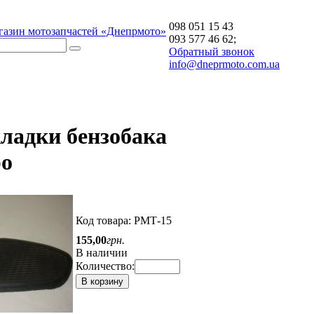
098 051 15 43
газин мотозапчастей «Днепрмото»
093 577 46 62;
Обратный звонок
info@dneprmoto.com.ua
кладки бензобака
ро
Код товара:
РМТ-15
155
,
00
грн.
В наличии
Количество:
В корзину