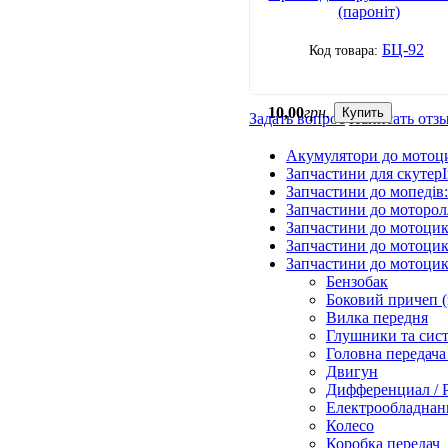
(пароніт)
БЦ-92
10
,
00
грн.
Купить
Задать вопрос
Написать отз
Акумулятори до мотоц
Запчастини для скутерІ
Запчастини до мопедів
Запчастини до моторол
Запчастини до мотоцик
Запчастини до мотоцик
Запчастини до мотоцик
Бензобак
Боковий причеп (
Вилка передня
Глушники та сис
Головна передача 
Двигун
Дифференциал / 
Електрообладнанн
Колесо
Коробка передач