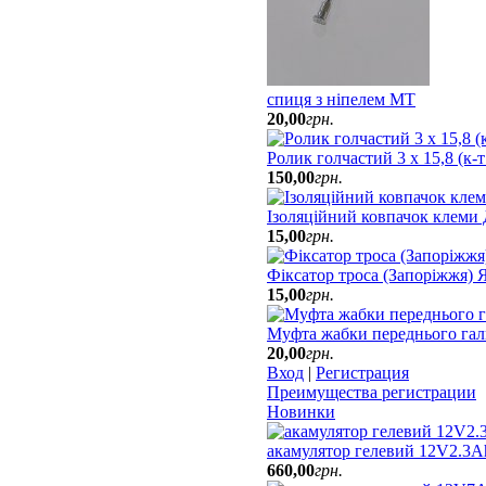
спиця з ніпелем МТ
20
,
00
грн.
Ролик голчастий 3 х 15,8 (к-
150
,
00
грн.
Ізоляційний ковпачок клеми
15
,
00
грн.
Фіксатор троса (Запоріжжя)
15
,
00
грн.
Муфта жабки переднього гал
20
,
00
грн.
Вход
|
Регистрация
Преимущества регистрации
Новинки
акамулятор гелевий 12V2.3A
660
,
00
грн.