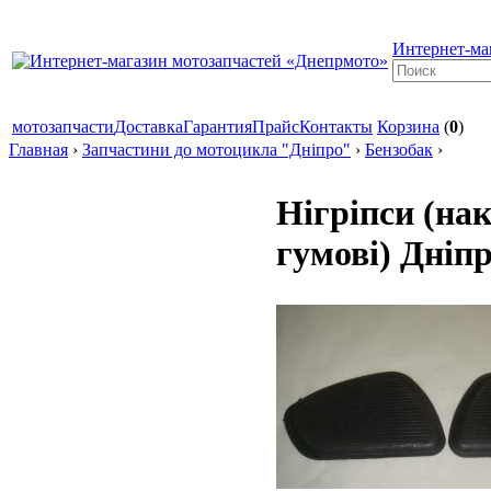
Интернет-ма
мотозапчасти
Доставка
Гарантия
Прайс
Контакты
Корзина
(
0
)
Главная
›
Запчастини до мотоцикла "Дніпро"
›
Бензобак
›
Нігріпси (на
гумові) Дніп