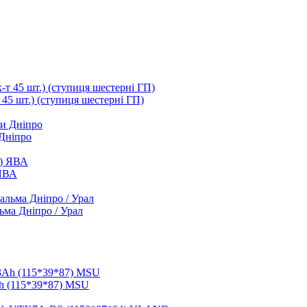
т 45 шт.) (ступиця шестерні ГП)
 Дніпро
 ЯВА
ьма Дніпро / Урал
h (115*39*87) MSU