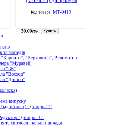
(М10*45*1) Дніпро/Урал
МТ-0419
30
,
00
грн.
Купить
ыв
иклів
в та мопедІв
: "Карпати", "Верховина", Веломотор
лера "Муравей"
ла "ІЖ"
ла "Восход"
ла "Дніпро"
коляска)
тема випуску
(задній міст) "Дніпро-11"
Редуктор "Дніпро-16"
я та світлосигнальні прилади