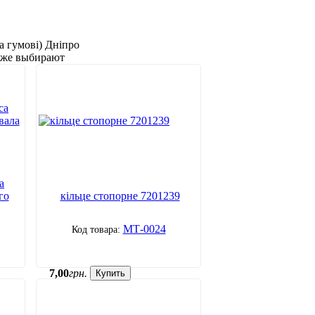
а гумові) Дніпро
акже выбирают
а
го
кільце стопорне 7201239
МТ-0024
7
,
00
грн.
Купить