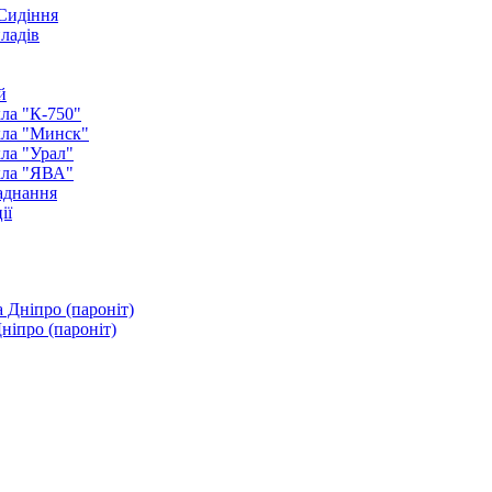
 Сидіння
иладів
й
ла "К-750"
кла "Минск"
ла "Урал"
кла "ЯВА"
аднання
ії
ніпро (пароніт)