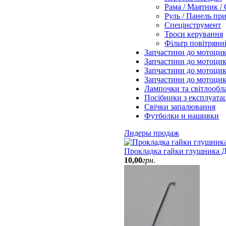
Рама / Маятник /
Руль / Панель пр
Спецінструмент
Троси керування
Фільтр повітряни
Запчастини до мотоцик
Запчастини до мотоци
Запчастини до мотоцик
Запчастини до мотоци
Лампочки та світлообл
Посібники з експлуатац
Свічки запалювання
Футболки и нашивки
Лидеры продаж
Прокладка гайки глушника Д
10
,
00
грн.