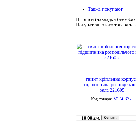
Также покупают
Нігріпси (накладки бензобак
Покупатели этого товара т
гвинт кріплення корпус
підшипника розподільчо
вала 221605
МТ-0372
10
,
00
грн.
Купить