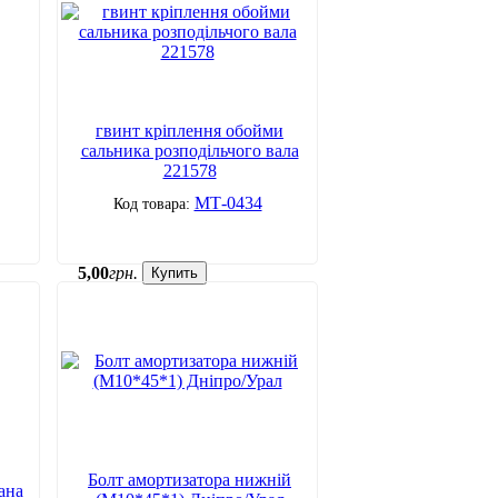
гвинт кріплення обойми
сальника розподільчого вала
221578
МТ-0434
5
,
00
грн.
Купить
Болт амортизатора нижній
ана