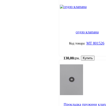
седло клапана
МТ 801526
130
,
00
грн.
Купить
Прокладка пружини клап