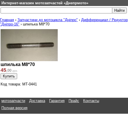
Интернет-магазин мотозапчастей «Днепрмото»
Главная
›
Запчастини до мотоцикла "Дніпро"
›
Дифференциал / Редуктор
"Дніпро-16"
›
шпилька М8*70
шпилька М8*70
45
,
00
грн.
Код товара: МТ-0441
мотозапчасти
Доставка
Гарантия
Прайс
Контакты
Полная версия