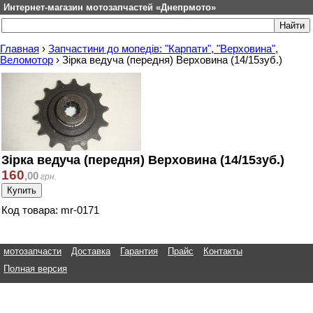
Интернет-магазин мотозапчастей «Днепрмото»
Главная
›
Запчастини до мопедів: "Карпати", "Верховина",
Веломотор
›
Зірка ведуча (передня) Верховина (14/15зуб.)
Зірка ведуча (передня) Верховина (14/15зуб.)
160
,
00
грн.
Код товара: mr-0171
мотозапчасти
Доставка
Гарантия
Прайс
Контакты
Полная версия