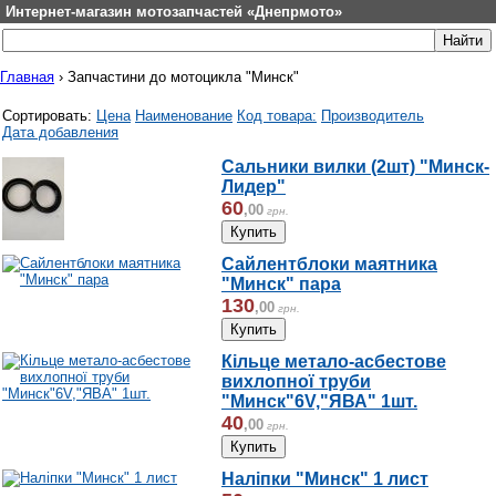
Интернет-магазин мотозапчастей «Днепрмото»
Главная
›
Запчастини до мотоцикла "Минск"
Сортировать:
Цена
Наименование
Код товара:
Производитель
Дата добавления
Сальники вилки (2шт) "Минск-
Лидер"
60
,
00
грн.
Сайлентблоки маятника
"Минск" пара
130
,
00
грн.
Кільце метало-асбестове
вихлопної труби
"Минск"6V,"ЯВА" 1шт.
40
,
00
грн.
Наліпки "Минск" 1 лист