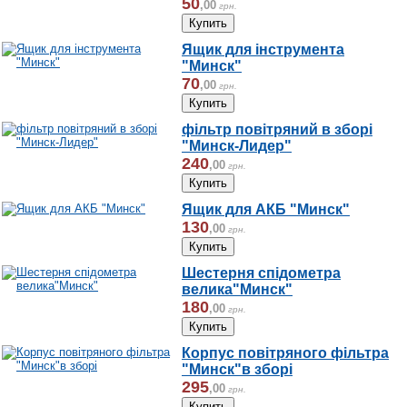
50
,
00
грн.
Ящик для інструмента
"Минск"
70
,
00
грн.
фільтр повітряний в зборі
"Минск-Лидер"
240
,
00
грн.
Ящик для АКБ "Минск"
130
,
00
грн.
Шестерня спідометра
велика"Минск"
180
,
00
грн.
Корпус повітряного фільтра
"Минск"в зборі
295
,
00
грн.