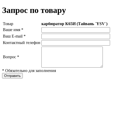
Запрос по товару
Товар
карбюратор К65И (Тайвань `YSV`)
Ваше имя
*
Ваш E-mail
*
Контактный телефон
Вопрос
*
* Обязательно для заполнения
Отправить