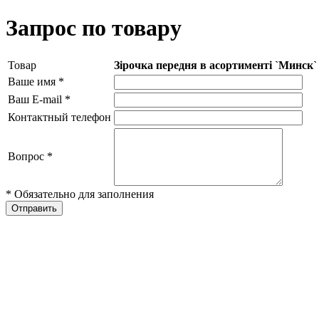
Запрос по товару
Товар
Зірочка передня в асортименті `Минск` 1
Ваше имя
*
Ваш E-mail
*
Контактный телефон
Вопрос
*
* Обязательно для заполнения
Отправить